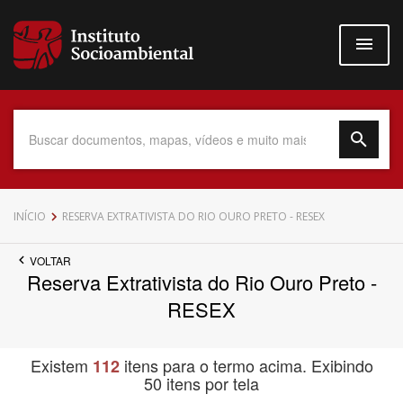
Pular
para
o
conteúdo
principal
Data do Documento
INÍCIO
RESERVA EXTRATIVISTA DO RIO OURO PRETO - RESEX
VOLTAR
Reserva Extrativista do Rio Ouro Preto -
Até
RESEX
Existem
itens para o termo acima. Exibindo
112
50 itens por tela
Povo Indígena