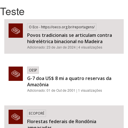
Teste
Bioma / Bacia
O Eco - https://oeco.org.br/reportagens/
Tema
Povos tradicionais se articulam contra
hidrelétrica binacional no Madeira
Subtema
Adicionado: 23 de Jan de 2024 | 4 visualizações
Área de Levantamento
OESP
Área Protegida
G-7 doa US$ 8 mi a quatro reservas da
Amazônia
Adicionado: 01 de Out de 2001 | 1 visualizações
BUSCAR
ECOPORÉ
Florestas federais de Rondônia
ameaçadas