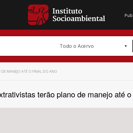
Pub
Todo o Acervo
O DE MANEJO ATÉ O FINAL DO ANO
trativistas terão plano de manejo até o 
Bioma / Bacia
Subtema