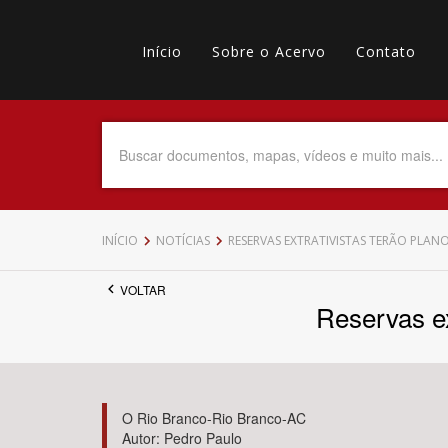
Pular
Main
para
o
Início
Sobre o Acervo
Contato
navigation
Menu
conteúdo
principal
secundário
Data do Documento
Até
INÍCIO
NOTÍCIAS
RESERVAS EXTRATIVISTAS TERÃO PLAN
VOLTAR
Reservas ex
Povo Indígena
O Rio Branco-Rio Branco-AC
Autor: Pedro Paulo
Tema