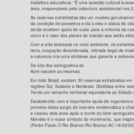
trabalhos educativos. "É uma questão cultural busca
área, responsáveis pela cobertura assistencial nos 
As reservas extrativistas são um modelo genuinamente
da condição de posseiros e dá a eles o status de cidad
ainda recebem ajuda de custo para a reforma da casa
como é o caso dos planos de manejo que serão ela
Com a vida lastreada no meio ambiente, os extrativi
terra, ocupação desordenada, retirada ilegal de mad
a natureza cria uma simbiose que garante a sobrevi
Da luta dos seringueiros do
Acre nascem as reservas
Em todo Brasil, existem 30 reservas extrativistas e
regiões Sul, Sudeste e Nordeste. Divididas entre res
Tendo um tamanho territorial equivalente ao Estado 
Estabelecido com a importante ajuda de organismos i
primeira delas surgiu de maneira emblemática e cham
e nasceu dois anos após a morte do líder seringueir
Mendes é o maior símbolo do movimento, que inspiro
(Pedro Paulo-O Rio Branco-Rio Branco-AC-18/02/03