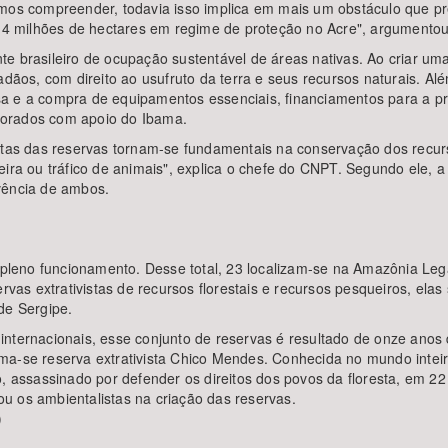
mos compreender, todavia isso implica em mais um obstáculo que pre
2,4 milhões de hectares em regime de proteção no Acre", argumentou
 brasileiro de ocupação sustentável de áreas nativas. Ao criar uma 
ãos, com direito ao usufruto da terra e seus recursos naturais. Além t
 e a compra de equipamentos essenciais, financiamentos para a prod
borados com apoio do Ibama.
stas das reservas tornam-se fundamentais na conservação dos recurs
eira ou tráfico de animais", explica o chefe do CNPT. Segundo ele,
vência de ambos.
m pleno funcionamento. Desse total, 23 localizam-se na Amazônia Leg
ervas extrativistas de recursos florestais e recursos pesqueiros, el
de Sergipe.
nternacionais, esse conjunto de reservas é resultado de onze anos 
a-se reserva extrativista Chico Mendes. Conhecida no mundo inteiro
o, assassinado por defender os direitos dos povos da floresta, em 2
u os ambientalistas na criação das reservas.
)