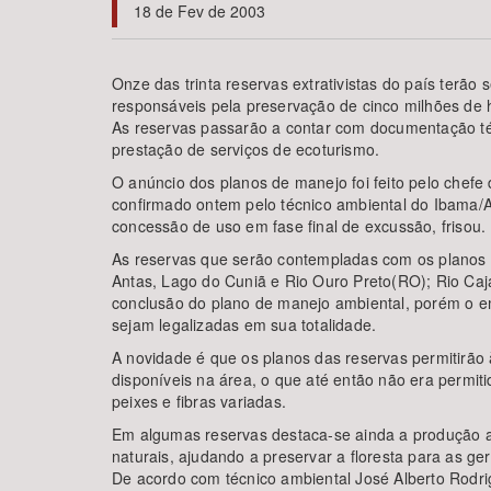
18 de Fev de 2003
Onze das trinta reservas extrativistas do país terã
responsáveis pela preservação de cinco milhões de h
Área de Levantamento
As reservas passarão a contar com documentação técn
prestação de serviços de ecoturismo.
O anúncio dos planos de manejo foi feito pelo chefe
confirmado ontem pelo técnico ambiental do Ibama/A
concessão de uso em fase final de excussão, frisou.
As reservas que serão contempladas com os planos 
Antas, Lago do Cuniã e Rio Ouro Preto(RO); Rio Cajar
conclusão do plano de manejo ambiental, porém o e
sejam legalizadas em sua totalidade.
A novidade é que os planos das reservas permitirão
disponíveis na área, o que até então não era permiti
peixes e fibras variadas.
Em algumas reservas destaca-se ainda a produção ar
naturais, ajudando a preservar a floresta para as ge
De acordo com técnico ambiental José Alberto Rodri