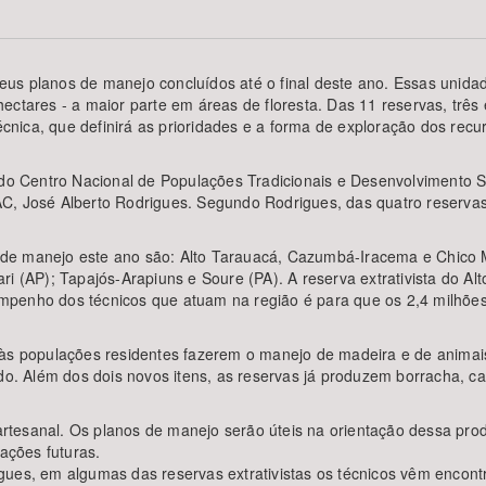
o seus planos de manejo concluídos até o final deste ano. Essas unid
ectares - a maior parte em áreas de floresta. Das 11 reservas, três 
Área Protegida
ica, que definirá as prioridades e a forma de exploração dos recur
 do Centro Nacional de Populações Tradicionais e Desenvolvimento S
C, José Alberto Rodrigues. Segundo Rodrigues, das quatro reservas
de manejo este ano são: Alto Tarauacá, Cazumbá-Iracema e Chico M
i (AP); Tapajós-Arapiuns e Soure (PA). A reserva extrativista do Alto
mpenho dos técnicos que atuam na região é para que os 2,4 milhões
 às populações residentes fazerem o manejo de madeira e de animai
do. Além dos dois novos itens, as reservas já produzem borracha, ca
tesanal. Os planos de manejo serão úteis na orientação dessa prod
rações futuras.
gues, em algumas das reservas extrativistas os técnicos vêm encont