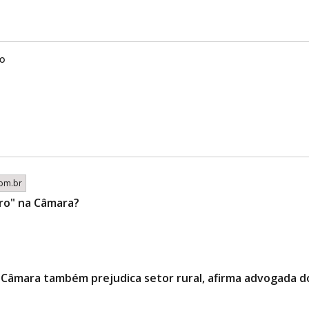
ro
com.br
ro" na Câmara?
 Câmara também prejudica setor rural, afirma advogada d