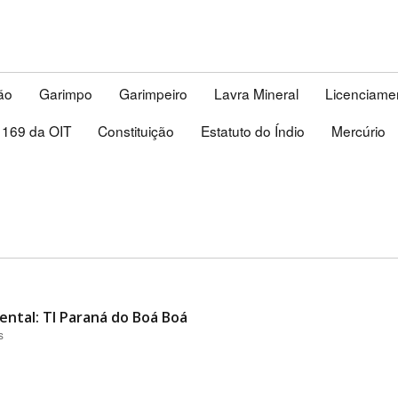
ão
Garimpo
Garimpeiro
Lavra Mineral
Licenciame
169 da OIT
Constituição
Estatuto do Índio
Mercúrio
ental: TI Paraná do Boá Boá
s