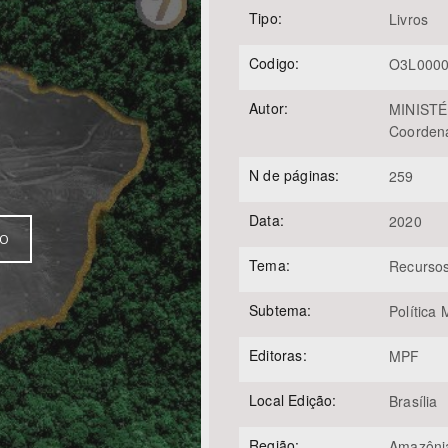
Tipo:
Livros
Codigo:
O3L000
Área Protegida
Autor:
MINISTÉ
Coordena
N de páginas:
259
Data:
2020
VO
Tema:
Recursos
Subtema:
Política 
Editoras:
MPF
Local Edição:
Brasília
Região:
Amazôni