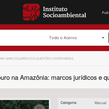
Pub
Todo o Acervo
IA: MARCOS JURÍDICOS E QUESTÕES CONTROVERSAS.
ouro na Amazônia: marcos jurídicos e q
Bioma / Bacia
Categoria:
Manual
Subtema