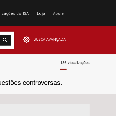
licações do ISA
Loja
Apoie
BUSCA AVANÇADA
136
visualizações
uestões controversas.