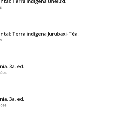
ntal: Terra indígena Uneiuxi.
es
ntal: Terra indígena Jurubaxi-Téa.
es
ia. 3a. ed.
ções
ia. 3a. ed.
ções