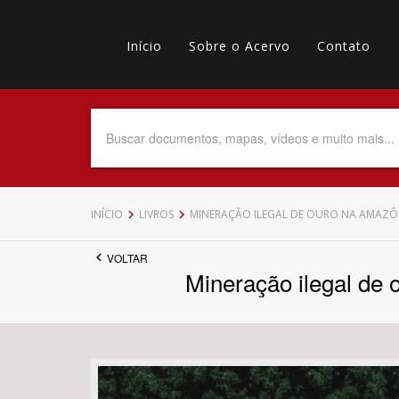
Pular
Main
para
o
Início
Sobre o Acervo
Contato
navigation
Menu
conteúdo
principal
secundário
Data do Documento
Até
INÍCIO
LIVROS
MINERAÇÃO ILEGAL DE OURO NA AMAZÔN
VOLTAR
Mineração ilegal de 
Povo Indígena
Tema