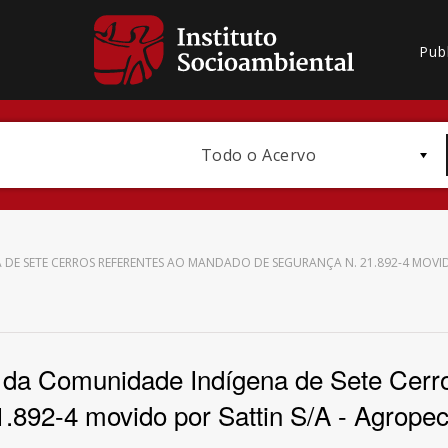
Pub
Todo o Acervo
E SETE CERROS REFERENTES AO MANDADO DE SEGURANÇA N. 21.892-4 MOVIDO 
Bioma / Bacia
 da Comunidade Indígena de Sete Cerr
.892-4 movido por Sattin S/A - Agropec
Subtema