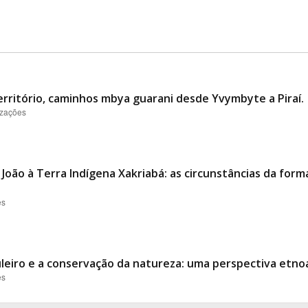
erritório, caminhos mbya guarani desde Yvymbyte a Piraí.
izações
 João à Terra Indígena Xakriabá: as circunstâncias da fo
es
uleiro e a conservação da natureza: uma perspectiva etno
es