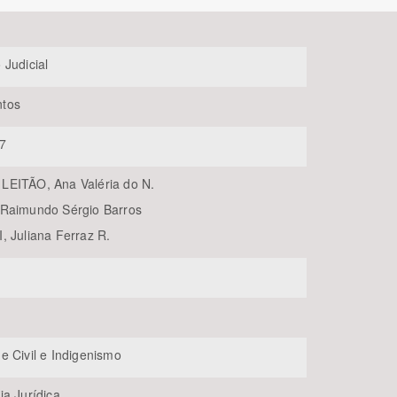
 Judicial
tos
7
EITÃO, Ana Valéria do N.
BUSCAR
Raimundo Sérgio Barros
, Juliana Ferraz R.
e Civil e Indigenismo
ia Jurídica