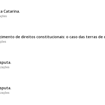
a Catarina.
zações
imento de direitos constitucionais: o caso das terras de 
ações
isputa.
lizações
isputa.
lizações