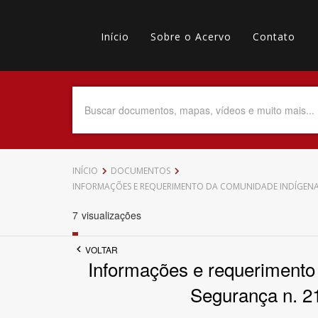
Pular
Main
para
o
Início
Sobre o Acervo
Contato
navigation
Menu
conteúdo
principal
secundário
Data do Documento
Até
INÍCIO
DOCUMENTOS
INFORMAÇÕES E REQUERIMENTO DA COMUNIDADE INDÍGENA D
7
visualizações
Povo Indígena
VOLTAR
Informações e requerimento
Segurança n. 21
Tema