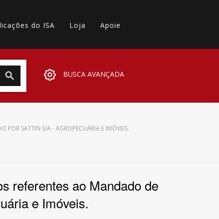
licações do ISA
Loja
Apoie
BUSCA AVANÇADA
POR SATTIN S/A - AGROPECUÁRIA E IMÓVEIS.
os referentes ao Mandado de
uária e Imóveis.