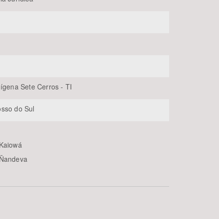
dígena Sete Cerros - TI
sso do Sul
 Kaiowá
 Ñandeva