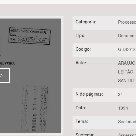
Categoria:
Processo
Área Protegida
Tipo:
Documen
Codigo:
GID0018
Autor:
ARAÚJO L
LEITÃO, 
VO
SANTILLI
N de páginas:
24
Data:
1994
Tema:
Sociedad
Subtema:
Assessor