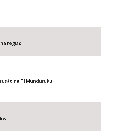
 na região
ntrusão na TI Munduruku
ios