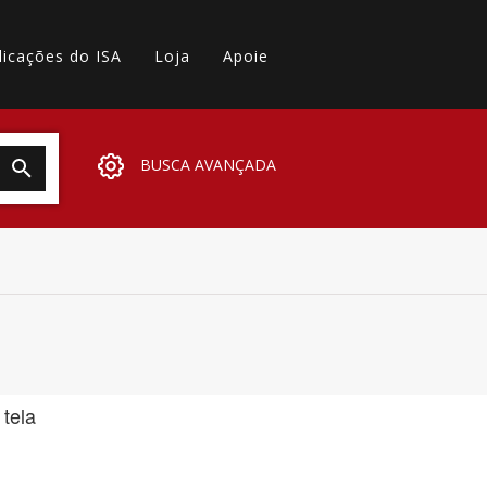
licações do ISA
Loja
Apoie
BUSCA AVANÇADA
 tela