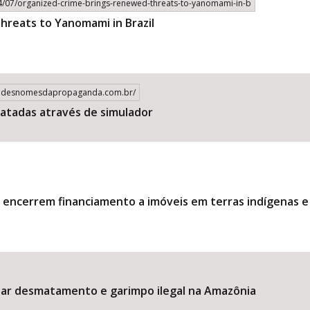
/07/organized-crime-brings-renewed-threats-to-yanomami-in-b
hreats to Yanomami in Brazil
randesnomesdapropaganda.com.br/
atadas através de simulador
encerrem financiamento a imóveis em terras indígenas e
iar desmatamento e garimpo ilegal na Amazônia