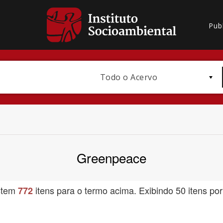
Pub
Todo o Acervo
Greenpeace
Bioma / Bacia
stem
itens para o termo acima. Exibindo 50 itens por
772
Subtema