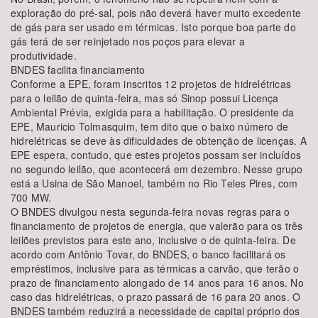
exploração do pré-sal, pois não deverá haver muito excedente
de gás para ser usado em térmicas. Isto porque boa parte do
gás terá de ser reinjetado nos poços para elevar a
produtividade.
BNDES facilita financiamento
Conforme a EPE, foram inscritos 12 projetos de hidrelétricas
para o leilão de quinta-feira, mas só Sinop possui Licença
Ambiental Prévia, exigida para a habilitação. O presidente da
EPE, Mauricio Tolmasquim, tem dito que o baixo número de
hidrelétricas se deve às dificuldades de obtenção de licenças. A
EPE espera, contudo, que estes projetos possam ser incluídos
no segundo leilão, que acontecerá em dezembro. Nesse grupo
está a Usina de São Manoel, também no Rio Teles Pires, com
700 MW.
O BNDES divulgou nesta segunda-feira novas regras para o
financiamento de projetos de energia, que valerão para os três
leilões previstos para este ano, inclusive o de quinta-feira. De
acordo com Antônio Tovar, do BNDES, o banco facilitará os
empréstimos, inclusive para as térmicas a carvão, que terão o
prazo de financiamento alongado de 14 anos para 16 anos. No
caso das hidrelétricas, o prazo passará de 16 para 20 anos. O
BNDES também reduzirá a necessidade de capital próprio dos