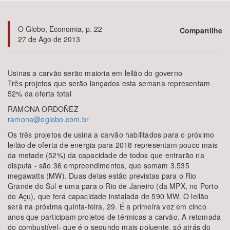
Bioma / Bacia
O Globo, Economia, p. 22
Compartilhe
27 de Ago de 2013
Tema
Usinas a carvão serão maioria em leilão do governo
Subtema
Três projetos que serão lançados esta semana representam
52% da oferta total
Área de Levantamento
RAMONA ORDOÑEZ
ramona@oglobo.com.br
Área Protegida
Os três projetos de usina a carvão habilitados para o próximo
leilão de oferta de energia para 2018 representam pouco mais
da metade (52%) da capacidade de todos que entrarão na
disputa - são 36 empreendimentos, que somam 3.535
BUSCAR
megawatts (MW). Duas delas estão previstas para o Rio
Grande do Sul e uma para o Rio de Janeiro (da MPX, no Porto
do Açu), que terá capacidade instalada de 590 MW. O leilão
será na próxima quinta-feira, 29. É a primeira vez em cinco
anos que participam projetos de térmicas a carvão. A retomada
do combustível- que é o segundo mais poluente, só atrás do