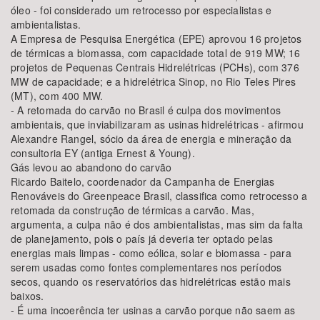
óleo - foi considerado um retrocesso por especialistas e
ambientalistas.
A Empresa de Pesquisa Energética (EPE) aprovou 16 projetos
de térmicas a biomassa, com capacidade total de 919 MW; 16
projetos de Pequenas Centrais Hidrelétricas (PCHs), com 376
MW de capacidade; e a hidrelétrica Sinop, no Rio Teles Pires
(MT), com 400 MW.
- A retomada do carvão no Brasil é culpa dos movimentos
ambientais, que inviabilizaram as usinas hidrelétricas - afirmou
Alexandre Rangel, sócio da área de energia e mineração da
consultoria EY (antiga Ernest & Young).
Gás levou ao abandono do carvão
Ricardo Baitelo, coordenador da Campanha de Energias
Renováveis do Greenpeace Brasil, classifica como retrocesso a
retomada da construção de térmicas a carvão. Mas,
argumenta, a culpa não é dos ambientalistas, mas sim da falta
de planejamento, pois o país já deveria ter optado pelas
energias mais limpas - como eólica, solar e biomassa - para
serem usadas como fontes complementares nos períodos
secos, quando os reservatórios das hidrelétricas estão mais
baixos.
- É uma incoerência ter usinas a carvão porque não saem as