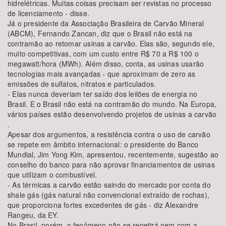
hidrelétricas. Muitas coisas precisam ser revistas no processo
de licenciamento - disse.
Já o presidente da Associação Brasileira de Carvão Mineral
(ABCM), Fernando Zancan, diz que o Brasil não está na
contramão ao retomar usinas a carvão. Elas são, segundo ele,
muito competitivas, com um custo entre R$ 70 a R$ 100 o
megawatt/hora (MWh). Além disso, conta, as usinas usarão
tecnologias mais avançadas - que aproximam de zero as
emissões de sulfatos, nitratos e particulados.
- Elas nunca deveriam ter saído dos leilões de energia no
Brasil. E o Brasil não está na contramão do mundo. Na Europa,
vários países estão desenvolvendo projetos de usinas a carvão
.
Apesar dos argumentos, a resistência contra o uso de carvão
se repete em âmbito internacional: o presidente do Banco
Mundial, Jim Yong Kim, apresentou, recentemente, sugestão ao
conselho do banco para não aprovar financiamentos de usinas
que utilizam o combustível.
- As térmicas a carvão estão saindo do mercado por conta do
shale gás (gás natural não convencional extraído de rochas),
que proporciona fortes excedentes de gás - diz Alexandre
Rangeu, da EY.
No Brasil, porém, o fenômeno não se repetirá nem com a