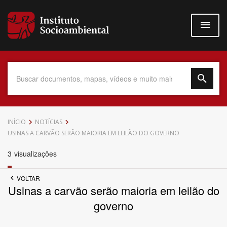
Pular
para
o
conteúdo
principal
Data do Documento
INÍCIO
NOTÍCIAS
USINAS A CARVÃO SERÃO MAIORIA EM LEILÃO DO GOVERNO
3
visualizações
Até
VOLTAR
Usinas a carvão serão maioria em leilão do
governo
Povo Indígena