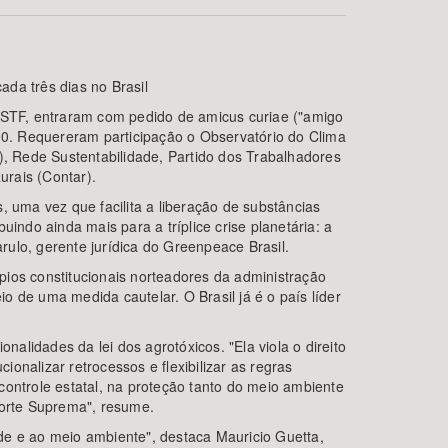
da três dias no Brasil
o STF, entraram com pedido de amicus curiae ("amigo
710. Requereram participação o Observatório do Clima
), Rede Sustentabilidade, Partido dos Trabalhadores
urais (Contar).
, uma vez que facilita a liberação de substâncias
BUSCAR
do ainda mais para a tríplice crise planetária: a
arulo, gerente jurídica do Greenpeace Brasil.
ípios constitucionais norteadores da administração
 de uma medida cautelar. O Brasil já é o país líder
nalidades da lei dos agrotóxicos. "Ela viola o direito
nalizar retrocessos e flexibilizar as regras
 controle estatal, na proteção tanto do meio ambiente
orte Suprema", resume.
de e ao meio ambiente", destaca Mauricio Guetta,