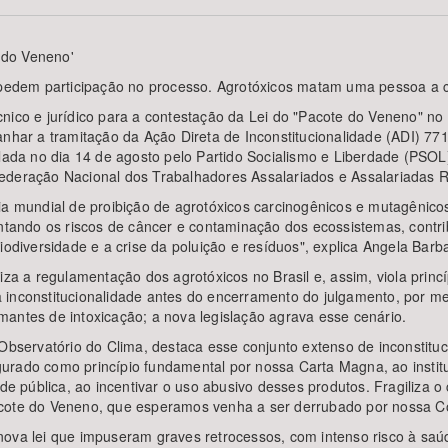
 do Veneno'
dem participação no processo. Agrotóxicos matam uma pessoa a ca
Área Protegida
cnico e jurídico para a contestação da Lei do "Pacote do Veneno" n
anhar a tramitação da Ação Direta de Inconstitucionalidade (ADI) 7
olada no dia 14 de agosto pelo Partido Socialismo e Liberdade (PSOL
ederação Nacional dos Trabalhadores Assalariados e Assalariadas R
ia mundial de proibição de agrotóxicos carcinogênicos e mutagênicos
ndo os riscos de câncer e contaminação dos ecossistemas, contribuin
iodiversidade e a crise da poluição e resíduos", explica Angela Barb
iza a regulamentação dos agrotóxicos no Brasil e, assim, viola princ
inconstitucionalidade antes do encerramento do julgamento, por meio
antes de intoxicação; a nova legislação agrava esse cenário.
bservatório do Clima, destaca esse conjunto extenso de inconstitucio
rado como princípio fundamental por nossa Carta Magna, ao institucio
úde pública, ao incentivar o uso abusivo desses produtos. Fragiliza o
acote do Veneno, que esperamos venha a ser derrubado por nossa C
nova lei que impuseram graves retrocessos, com intenso risco à saú