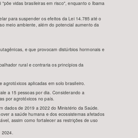
i "põe vidas brasileiras em risco", enquanto o Ibama
ar para suspender os efeitos da Lei 14.785 até o
 e ao meio ambiente, além do potencial aumento da
 mutagênicas, e que provocam distúrbios hormonais e
alhador rural e contraria os princípios da
agrotóxicos aplicadas em solo brasileiro.
vale a 15 pessoas por dia. Considerando a
s por agrotóxicos no país.
om dados de 2019 a 2022 do Ministério da Saúde.
romover a saúde humana e dos ecossistemas afetados
ável, assim como fortalecer as restrições de uso
e 2024.