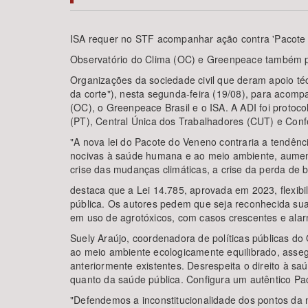
ISA requer no STF acompanhar ação contra 'Pacote
Observatório do Clima (OC) e Greenpeace também pe
Área de Levantamento
Organizações da sociedade civil que deram apoio té
da corte"), nesta segunda-feira (19/08), para acomp
(OC), o Greenpeace Brasil e o ISA. A ADI foi protoc
(PT), Central Única dos Trabalhadores (CUT) e Conf
"A nova lei do Pacote do Veneno contraria a tendênc
nocivas à saúde humana e ao meio ambiente, aumenta
crise das mudanças climáticas, a crise da perda de b
destaca que a Lei 14.785, aprovada em 2023, flexibil
pública. Os autores pedem que seja reconhecida sua 
em uso de agrotóxicos, com casos crescentes e alarm
Suely Araújo, coordenadora de políticas públicas do O
ao meio ambiente ecologicamente equilibrado, assegu
anteriormente existentes. Desrespeita o direito à sa
quanto da saúde pública. Configura um autêntico P
"Defendemos a inconstitucionalidade dos pontos da 