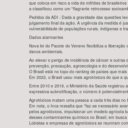
que coloca em risco a vida de milhões de brasileiros
a classificou como um "flagrante retrocesso socioamb
Pedidos da ADI - Dada a gravidade das questões le
julgamento final da ação. A urgência da medida é jus
vulnerabilidade de populações rurais, indígenas e tra
Dados alarmantes
Nova lei do Pacote do Veneno flexibiliza a liberaçã
danos ambientais.
Ao elevar o perigo de incidência de câncer e outras 
prevenção, precaução, agroecologia e do desenvolvi
O Brasil está no topo do ranking de países que mai
Em 2022, o Brasil usou mais agrotóxicos do que a qu
Entre 2010 e 2019, o Ministério da Saúde registrou 
expressiva subnotificação, o número é potencialmen
Agrotóxicos matam uma pessoa a cada três dias no B
Em nota, o Inca ressalta que "faz-se necessário av
pelos agrotóxicos, impulsionar um modelo agrícola b
desses contaminantes químicos no Brasil, em busca
Lobistas e empresas de agrotóxicos se reuniram co