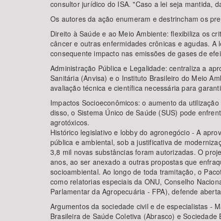
consultor jurídico do ISA. "Caso a lei seja mantida, 
Os autores da ação enumeram e destrincham os prece
Direito à Saúde e ao Meio Ambiente: flexibiliza os c
câncer e outras enfermidades crônicas e agudas. A 
consequente impacto nas emissões de gases de efei
Administração Pública e Legalidade: centraliza a apr
Sanitária (Anvisa) e o Instituto Brasileiro do Meio
avaliação técnica e científica necessária para gara
Impactos Socioeconômicos: o aumento da utilização d
disso, o Sistema Único de Saúde (SUS) pode enfrent
agrotóxicos.
Histórico legislativo e lobby do agronegócio - A apr
pública e ambiental, sob a justificativa de moderniz
3,8 mil novas substâncias foram autorizadas. O proje
anos, ao ser anexado a outras propostas que enfraq
socioambiental. Ao longo de toda tramitação, o Paco
como relatorias especiais da ONU, Conselho Nacional
Parlamentar da Agropecuária - FPA), defende aber
Argumentos da sociedade civil e de especialistas - 
Brasileira de Saúde Coletiva (Abrasco) e Sociedade 