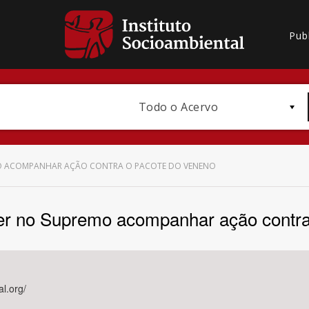
Pub
Todo o Acervo
EMO ACOMPANHAR AÇÃO CONTRA O PACOTE DO VENENO
uer no Supremo acompanhar ação contr
Bioma / Bacia
al.org/
Subtema