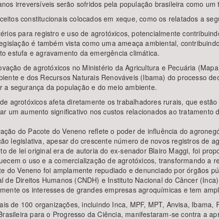
danos irreversíveis serão sofridos pela população brasileira como um 
itos constitucionais colocados em xeque, como os relatados a segu
ritérios para registro e uso de agrotóxicos, potencialmente contribu
legislação é também vista como uma ameaça ambiental, contribuindo
to estufa e agravamento da emergência climática.
ovação de agrotóxicos no Ministério da Agricultura e Pecuária (Mapa)
 Ambiente e dos Recursos Naturais Renováveis (Ibama) do processo d
ntir a segurança da população e do meio ambiente.
e agrotóxicos afeta diretamente os trabalhadores rurais, que estão
ar um aumento significativo nos custos relacionados ao tratamento 
ovação do Pacote do Veneno reflete o poder de influência do agronegó
ação legislativa, apesar do crescente número de novos registros de 
to de lei original era de autoria do ex-senador Blairo Maggi, foi pro
uecem o uso e a comercialização de agrotóxicos, transformando a r
te do Veneno foi amplamente repudiado e denunciado por órgãos públ
 de Direitos Humanos (CNDH) e Instituto Nacional do Câncer (Inca). 
tamente os interesses de grandes empresas agroquímicas e tem amp
Mais de 100 organizações, incluindo Inca, MPF, MPT, Anvisa, Ibama,
Brasileira para o Progresso da Ciência, manifestaram-se contra a ap