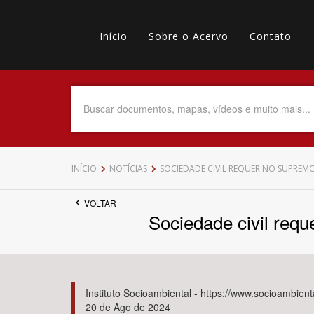
Pular
Main
para
o
Início
Sobre o Acervo
Contato
navigation
Menu
conteúdo
principal
secundário
Data do Documento
Até
INÍCIO
NOTÍCIAS
SOCIEDADE CIVIL REQUER NO SUPR
VOLTAR
Sociedade civil req
Povo Indígena
Instituto Socioambiental - https://www.socioambient
20 de Ago de 2024
Tema