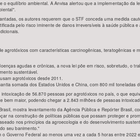
 e o equilíbrio ambiental. A Anvisa alertou que a implementação da le
iental".
vantadas, os autores requerem que o STF conceda uma medida cautel
tificada pelo risco iminente de danos irreversíveis à saúde pública
dicionais.
o de agrotóxicos com características carcinogênicas, teratogênicas e
doenças agudas e crônicas, a nova lei põe em risco, sobretudo, o trab
mento sustentável.
s usam agrotóxicos desde 2011.
antia somada dos Estados Unidos e China, com 800 mil toneladas de 
a intoxicação de 56.870 pessoas por agrotóxicos no país, o que equi
te bem maior, podendo chegar a 2.843 milhões de pessoas intoxicada
rasil, mostra levantamento da Agência Pública e Repórter Brasil, c
ançar na construção de políticas públicas que possam proteger e p
aseado nos princípios da agroecologia e do desenvolvimento sustent
 do seu banimento."
m o Governo Federal ao menos uma vez a cada 5 horas entre 2022 