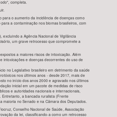
todo", completa.
ir.
indo para o aumento da incidência de doenças como
 para a contaminação nos biomas brasileiros, com
, excluindo a Agência Nacional de Vigilância
ecisório, um grave retrocesso que compromete a
 expostos a maiores riscos de intoxicação. Além
de intoxicações e doenças decorrentes do uso de
cio no Legislativo brasileiro em detrimento da saúde
agrotóxicos nos últimos anos - desde 2017, mais de
posto no início dos anos 2000 e agravado nos últimos
edação inicial em um pacote de medidas de risco
icos e autoridades nacionais e internacionais,
Entretanto, a bancada ruralista (Frente
la maioria no Senado e na Câmara dos Deputados.
 Fiocruz, Conselho Nacional de Saúde, Associação
rovação da lei, classificando-a como um retrocesso