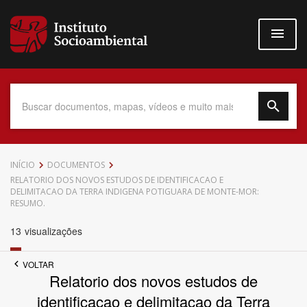
Pular
para
o
conteúdo
principal
Data do Documento
INÍCIO
DOCUMENTOS
RELATORIO DOS NOVOS ESTUDOS DE IDENTIFICACAO E
DELIMITACAO DA TERRA INDIGENA POTIGUARA DE MONTE-MOR:
RESUMO.
13
visualizações
Até
VOLTAR
Relatorio dos novos estudos de
identificacao e delimitacao da Terra
Povo Indígena