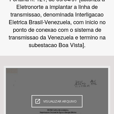
Eletronorte a implantar a linha de
Bioma / Bacia
transmissao, denominada Interligacao
Eletrica Brasil-Venezuela, com inicio no
Tema
ponto de conexao com o sistema de
transmissao da Venezuela e termino na
Subtema
subestacao Boa Vista].
Área de Levantamento
Área Protegida
BUSCAR
VISUALIZAR ARQUIVO