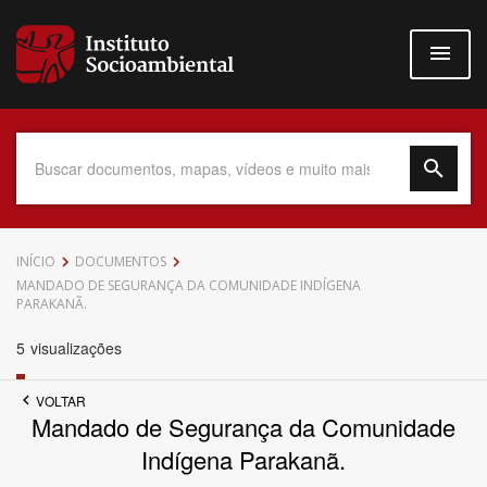
Pular
para
o
conteúdo
principal
Data do Documento
INÍCIO
DOCUMENTOS
MANDADO DE SEGURANÇA DA COMUNIDADE INDÍGENA
PARAKANÃ.
5
visualizações
Até
VOLTAR
Mandado de Segurança da Comunidade
Indígena Parakanã.
Povo Indígena