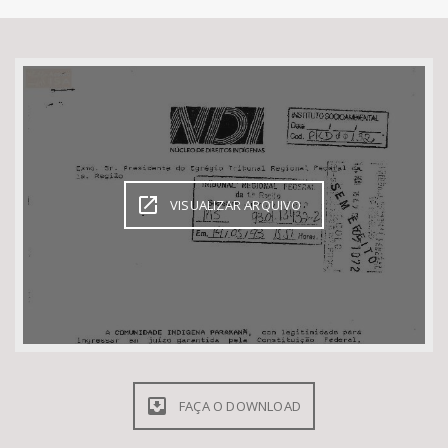
Bioma / Bacia
Tema
Subtema
Área de Levantamento
VISUALIZAR ARQUIVO
Área Protegida
BUSCAR
FAÇA O DOWNLOAD