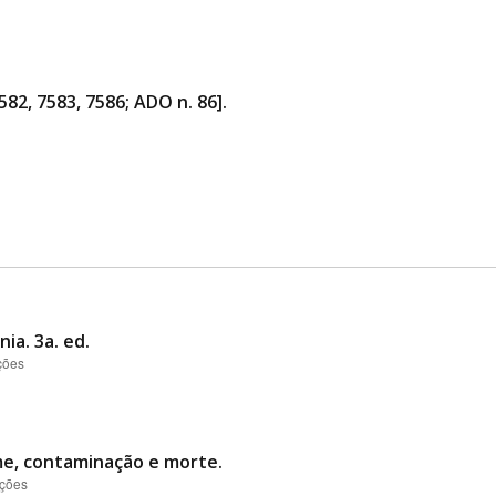
582, 7583, 7586; ADO n. 86].
ia. 3a. ed.
ções
me, contaminação e morte.
ações