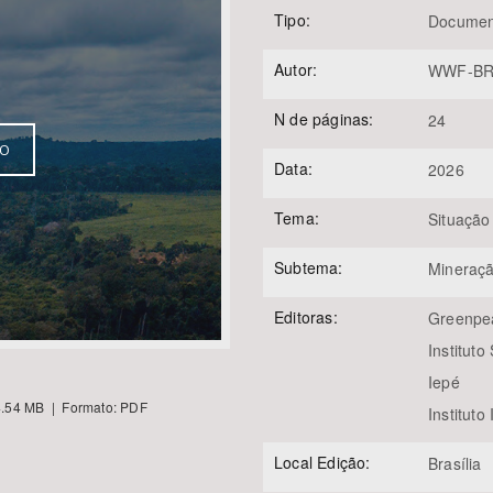
Tipo:
Documen
Autor:
WWF-BR
Área Protegida
N de páginas:
24
VO
Data:
2026
Tema:
Situação
Subtema:
Mineraç
Editoras:
Greenpea
Instituto
Iepé
.54 MB | Formato: PDF
Instituto
Local Edição:
Brasília