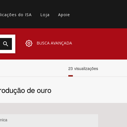
licações do ISA
Loja
Apoie
BUSCA AVANÇADA
23
visualizações
produção de ouro
nica