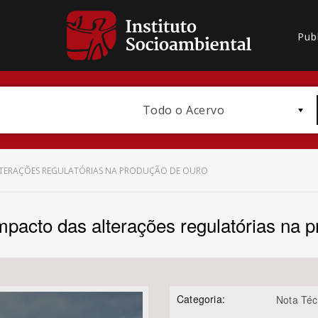
Pub
Todo o Acervo
LTERAÇÕES REGULATÓRIAS NA PRODUÇÃO DE OURO
mpacto das alterações regulatórias na 
Bioma / Bacia
Categoria:
Nota Téc
Subtema