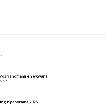
es
vos Yanomami e Ye’kwana
zações
Xingu: panorama 2025.