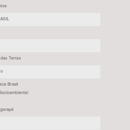
tos
ASIL
 das Terras
BUSCAR
ão
ce Brasil
 Socioambiental
 Igarapé