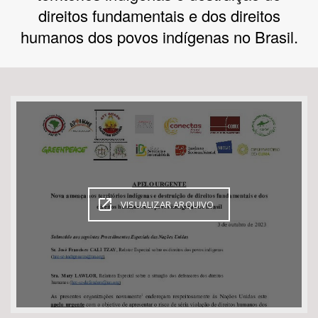
direitos fundamentais e dos direitos
Bioma / Bacia
humanos dos povos indígenas no Brasil.
Tema
Subtema
Área de Levantamento
Área Protegida
VISUALIZAR ARQUIVO
BUSCAR