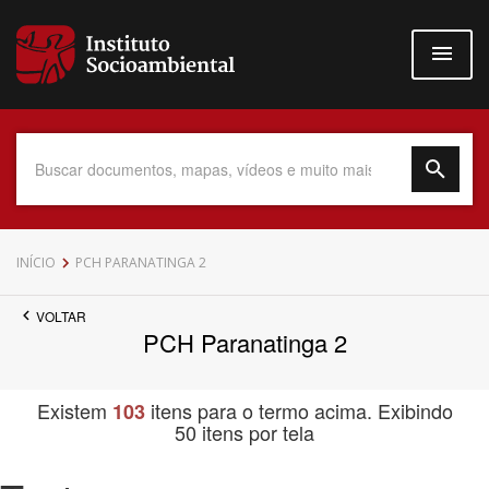
Pular
para
o
conteúdo
principal
Data do Documento
INÍCIO
PCH PARANATINGA 2
VOLTAR
PCH Paranatinga 2
Até
Existem
itens para o termo acima. Exibindo
103
50 itens por tela
Povo Indígena