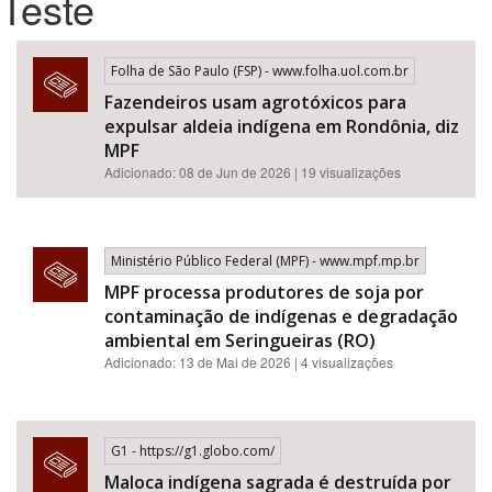
Teste
Bioma / Bacia
Folha de São Paulo (FSP) - www.folha.uol.com.br
Fazendeiros usam agrotóxicos para
Tema
expulsar aldeia indígena em Rondônia, diz
MPF
Subtema
Adicionado: 08 de Jun de 2026 | 19 visualizações
Área de Levantamento
Ministério Público Federal (MPF) - www.mpf.mp.br
Área Protegida
MPF processa produtores de soja por
contaminação de indígenas e degradação
ambiental em Seringueiras (RO)
BUSCAR
Adicionado: 13 de Mai de 2026 | 4 visualizações
G1 - https://g1.globo.com/
Maloca indígena sagrada é destruída por