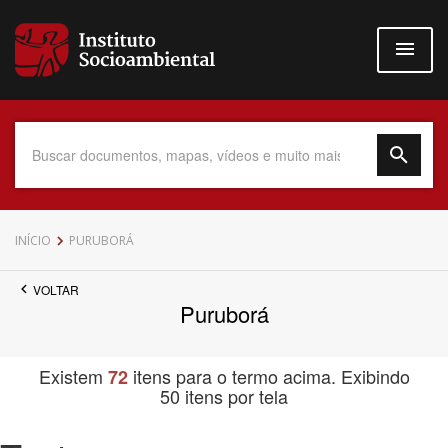
Pular
para
o
conteúdo
principal
Data do Documento
INÍCIO
PURUBORÁ
VOLTAR
Puruborá
Até
Existem
itens para o termo acima. Exibindo
72
50 itens por tela
Povo Indígena