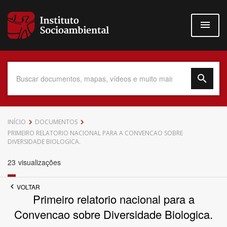
Pular
para
o
conteúdo
principal
Data do Documento
INÍCIO
DOCUMENTOS
PRIMEIRO RELATORIO NACIONAL PARA A CONVENCAO SOBRE
DIVERSIDADE BIOLOGICA.
23
visualizações
Até
VOLTAR
Primeiro relatorio nacional para a
Convencao sobre Diversidade Biologica.
Povo Indígena