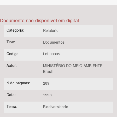
Bioma / Bacia
Documento não disponível em digital.
Tema
Categoria:
Relatório
Subtema
Tipo:
Documentos
Área de Levantamento
Codigo:
L8L00005
Autor:
MINISTÉRIO DO MEIO AMBIENTE.
Área Protegida
Brasil
N de páginas:
289
BUSCAR
Data:
1998
Tema:
Biodiversidade