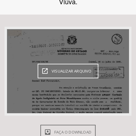
Viúva.
Bioma / Bacia
Tema
Subtema
Área de Levantamento
VISUALIZAR ARQUIVO
Área Protegida
BUSCAR
FAÇA O DOWNLOAD