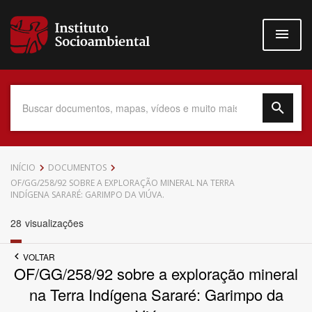
Pular
para
o
conteúdo
principal
Data do Documento
INÍCIO
DOCUMENTOS
OF/GG/258/92 SOBRE A EXPLORAÇÃO MINERAL NA TERRA
INDÍGENA SARARÉ: GARIMPO DA VIÚVA.
28
visualizações
Até
VOLTAR
OF/GG/258/92 sobre a exploração mineral
na Terra Indígena Sararé: Garimpo da
Povo Indígena