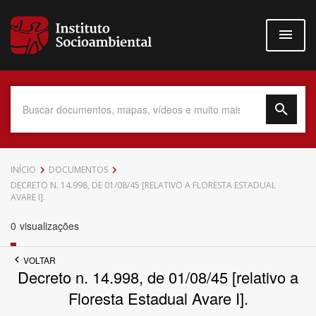
Pular
para
o
conteúdo
principal
Data do Documento
INÍCIO
DOCUMENTOS
DECRETO N. 14.998, DE 01/08/45 [RELATIVO A FLORESTA ESTADUAL
AVARE I].
0
visualizações
Até
VOLTAR
Decreto n. 14.998, de 01/08/45 [relativo a
Floresta Estadual Avare I].
Povo Indígena