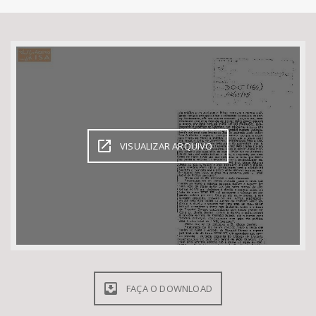
Bioma / Bacia
Tema
Subtema
Área de Levantamento
VISUALIZAR ARQUIVO
Área Protegida
BUSCAR
FAÇA O DOWNLOAD