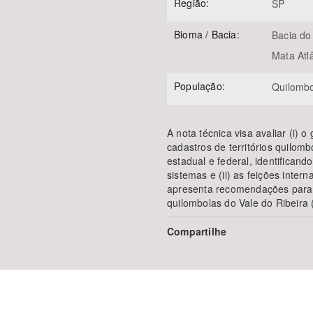
Região:
SP
Bioma / Bacia:
Bacia do
Mata Atl
População:
Quilomb
A nota técnica visa avaliar (i) 
cadastros de territórios quilomb
estadual e federal, identifican
sistemas e (ii) as feições interna
apresenta recomendações para re
quilombolas do Vale do Ribeira 
Compartilhe