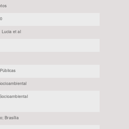
tos
70
Lucia et al
BUSCAR
 Públicas
 Socioambiental
 Socioambiental
; Brasília