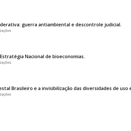
derativa: guerra antiambiental e descontrole judicial.
izações
Estratégia Nacional de bioeconomias.
izações
tal Brasileiro e a invisibilização das diversidades de uso
izações