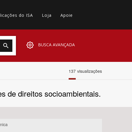
licações do ISA
Loja
Apoie
BUSCA AVANÇADA
137
visualizações
.
s de direitos socioambientais.
nica