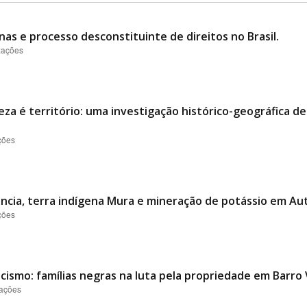
nas e processo desconstituinte de direitos no Brasil.
izações
eza é território: uma investigação histórico-geográfica d
ções
tência, terra indígena Mura e mineração de potássio em Au
ções
cismo: famílias negras na luta pela propriedade em Barro
zações