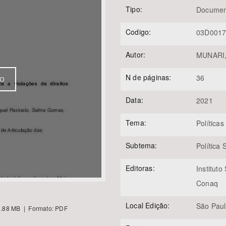
Tipo:
Documen
Codigo:
03D001
Área Protegida
Autor:
MUNARI, 
N de páginas:
36
VO
Data:
2021
Tema:
Políticas
Subtema:
Política
Editoras:
Instituto
Conaq
Local Edição:
São Paulo
.88 MB | Formato: PDF