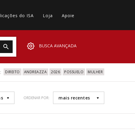
licações do ISA
Loja
Apoie
BUSCA AVANÇADA
:
DIREITO
ANDREAZZA
2026
POSSUELO
MULHER
as
mais recentes
ORDENAR POR: