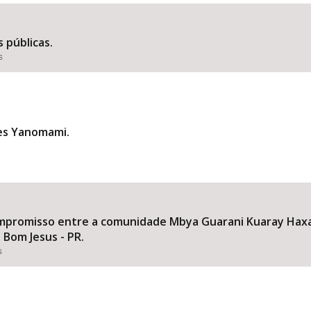
 públicas.
s
Área Protegida
res Yanomami.
mpromisso entre a comunidade Mbya Guarani Kuaray Haxa
 Bom Jesus - PR.
s