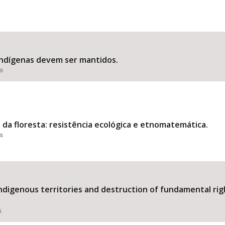
indígenas devem ser mantidos.
es
 da floresta: resistência ecológica e etnomatemática.
es
digenous territories and destruction of fundamental rig
s