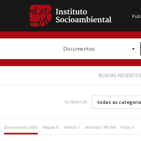
Pub
Documentos
BUSCAS RECENTES
todas as categori
FILTRAR POR:
Bioma / Bacia
Documentos 2435
Mapas 9
Vídeos 1
Notícias 199158
Fotos 0
Subtema