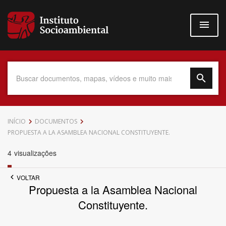
Pular
para
o
conteúdo
principal
Data do Documento
INÍCIO
DOCUMENTOS
PROPUESTA A LA ASAMBLEA NACIONAL CONSTITUYENTE.
4
visualizações
Até
VOLTAR
Propuesta a la Asamblea Nacional
Constituyente.
Povo Indígena