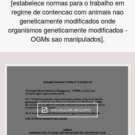
[estabelece normas para o trabalho em
regime de contencao com animais nao
Bioma / Bacia
geneticamente modificados onde
organismos geneticamente modificados -
Tema
OGMs sao manipulados].
Subtema
Área de Levantamento
Área Protegida
BUSCAR
VISUALIZAR ARQUIVO