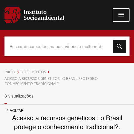
Pular
para
o
conteúdo
principal
Data do Documento
INÍCIO
DOCUMENTOS
ACESSO A RECURSOS GENETICOS : O BRASIL PROTEGE O
CONHECIMENTO TRADICIONAL?.
3
visualizações
Até
VOLTAR
Acesso a recursos geneticos : o Brasil
protege o conhecimento tradicional?.
Povo Indígena