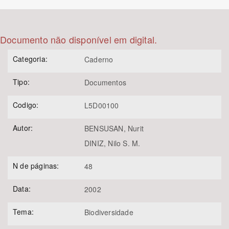
Bioma / Bacia
Documento não disponível em digital.
Tema
Categoria:
Caderno
Subtema
Tipo:
Documentos
Área de Levantamento
Codigo:
L5D00100
Autor:
BENSUSAN, Nurit
Área Protegida
DINIZ, Nilo S. M.
N de páginas:
48
BUSCAR
Data:
2002
Tema:
Biodiversidade