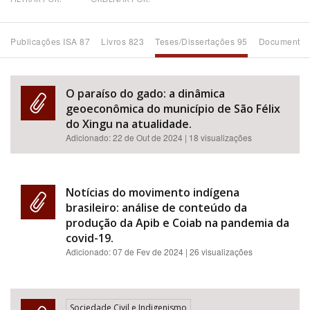
Bioma / Bacia
Publicações ISA 87
Livros 823
Teses/Dissertações 95
Documentos
Tema
O paraíso do gado: a dinâmica
Subtema
geoeconômica do município de São Félix
do Xingu na atualidade.
Adicionado:
22 de Out de 2024
| 18 visualizações
Área de Levantamento
Área Protegida
Notícias do movimento indígena
brasileiro: análise de conteúdo da
produção da Apib e Coiab na pandemia da
BUSCAR
covid-19.
Adicionado:
07 de Fev de 2024
| 26 visualizações
Sociedade Civil e Indigenismo