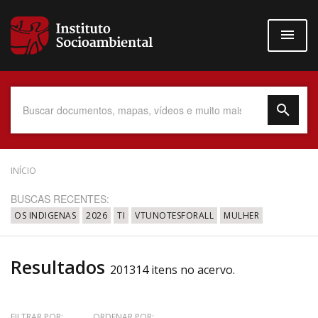
Pular
para
o
conteúdo
principal
Data do Documento
INÍCIO
BUSCAS RECENTES:
OS INDIGENAS
2026
TI
VTUNOTESFORALL
MULHER
Até
Resultados
201314 itens no acervo.
Povo Indígena
FILTRAR POR:
ORDENAR POR: