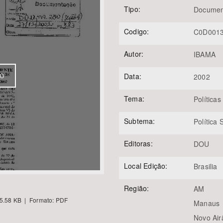
Tipo:
Documen
Codigo:
C0D001
Área Protegida
Autor:
IBAMA
Data:
VO
2002
Tema:
Políticas
Subtema:
Política
Editoras:
DOU
Local Edição:
Brasilia
Região:
AM
5.58 KB | Formato: PDF
Manaus
Novo Air