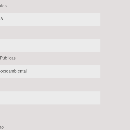
tos
38
 Públicas
BUSCAR
 Socioambiental
ão