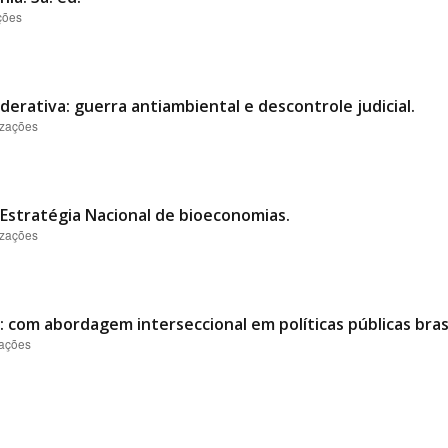
ções
derativa: guerra antiambiental e descontrole judicial.
izações
Estratégia Nacional de bioeconomias.
izações
 com abordagem interseccional em políticas públicas brasi
zações