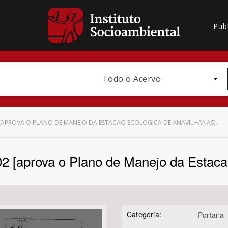
Pub
Todo o Acervo
02 [APROVA O PLANO DE MANEJO DA ESTACAO ECOLOGICA DE ANAVILHANAS].
002 [aprova o Plano de Manejo da Estaca
Bioma / Bacia
Categoria:
Portaria
Subtema