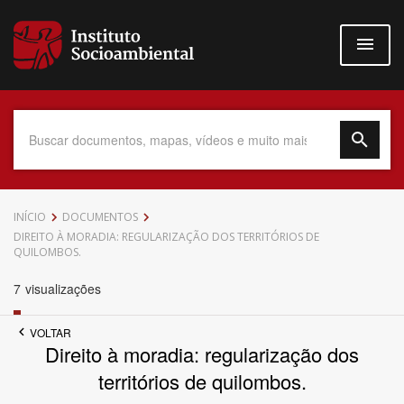
Pular
para
o
conteúdo
principal
Data do Documento
INÍCIO
DOCUMENTOS
DIREITO À MORADIA: REGULARIZAÇÃO DOS TERRITÓRIOS DE
QUILOMBOS.
7
visualizações
Até
VOLTAR
Direito à moradia: regularização dos
territórios de quilombos.
Povo Indígena