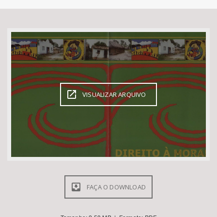
Bioma / Bacia
Tema
Subtema
VISUALIZAR ARQUIVO
Área de Levantamento
Área Protegida
BUSCAR
FAÇA O DOWNLOAD