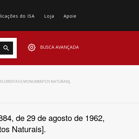
licações do ISA
Loja
Apoie
BUSCA AVANÇADA
S, FLORESTAS E MONUMENTOS NATURAIS].
 884, de 29 de agosto de 1962,
os Naturais].