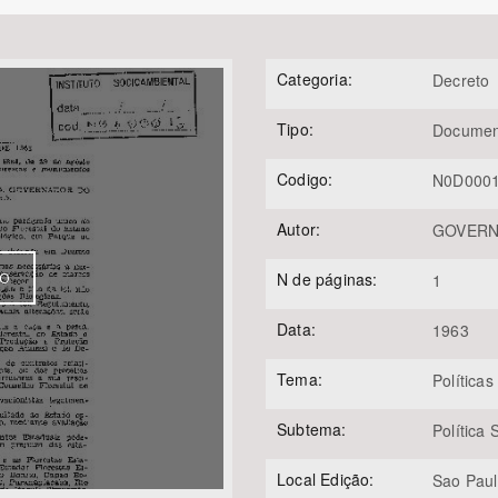
Categoria:
Decreto
Área Protegida
Tipo:
Documen
Codigo:
N0D000
Autor:
GOVERNO
N de páginas:
VO
1
Data:
1963
Tema:
Políticas
Subtema:
Política
Local Edição:
Sao Pau