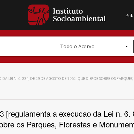
Pub
Todo o Acervo
 DA LEI N. 6. 884, DE 29 DE AGOSTO DE 1962, QUE DISPOE SOBRE OS PARQUE
Bioma / Bacia
3 [regulamenta a execucao da Lei n. 6.
obre os Parques, Florestas e Monument
Subtema