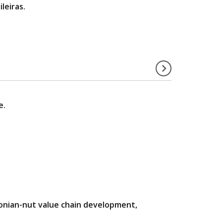
leiras.
e.
zonian-nut value chain development,