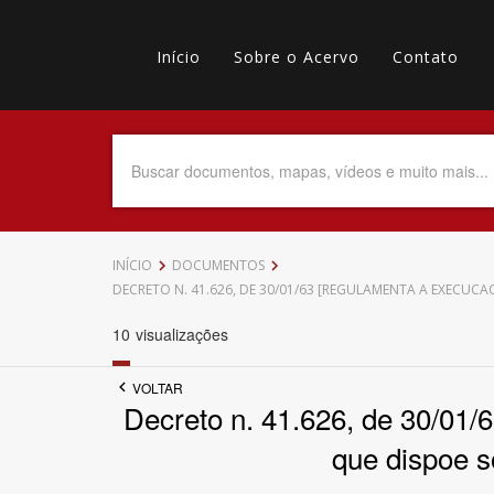
Pular
Main
para
o
Início
Sobre o Acervo
Contato
navigation
Menu
conteúdo
principal
secundário
Data do Documento
Até
INÍCIO
DOCUMENTOS
DECRETO N. 41.626, DE 30/01/63 [REGULAMENTA A EXECUCAO
10
visualizações
Povo Indígena
VOLTAR
Decreto n. 41.626, de 30/01/6
que dispoe s
Tema