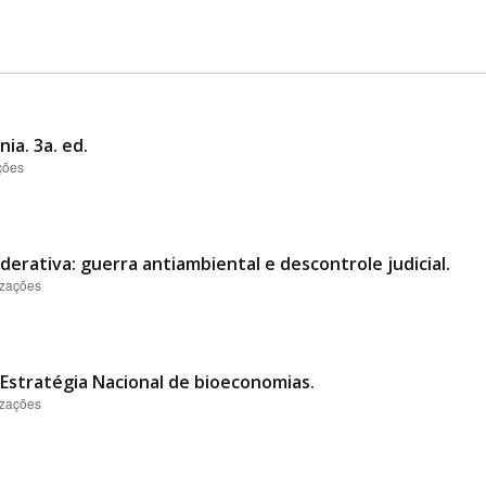
ia. 3a. ed.
ções
derativa: guerra antiambiental e descontrole judicial.
izações
Estratégia Nacional de bioeconomias.
izações