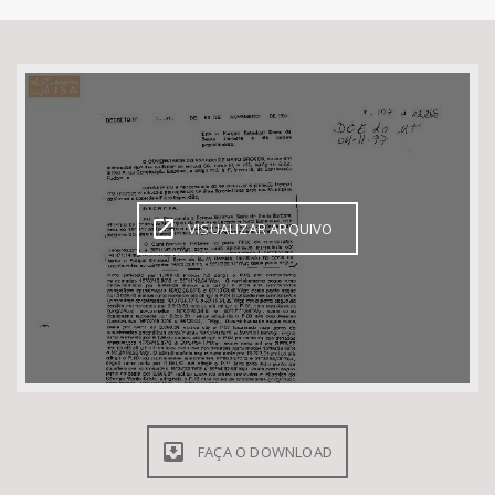
Bioma / Bacia
Tema
Subtema
Área de Levantamento
VISUALIZAR ARQUIVO
Área Protegida
BUSCAR
FAÇA O DOWNLOAD