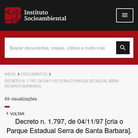
Pular
para
o
conteúdo
principal
Data do Documento
INÍCIO
DOCUMENTOS
DECRETO N. 1.797, DE 04/11/97 [CRIA O PARQUE ESTADUAL SERRA
DE SANTA BARBARA].
69
visualizações
Até
VOLTAR
Decreto n. 1.797, de 04/11/97 [cria o
Parque Estadual Serra de Santa Barbara].
Povo Indígena