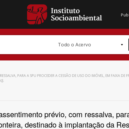
Pub
Todo o Acervo
M RESSALVA, PARA A SPU PROCEDER A CESSÃO DE USO DO IMÓVEL, EM FAIXA DE
)].
Bioma / Bacia
 assentimento prévio, com ressalva, p
ronteira, destinado à implantação da R
Subtema