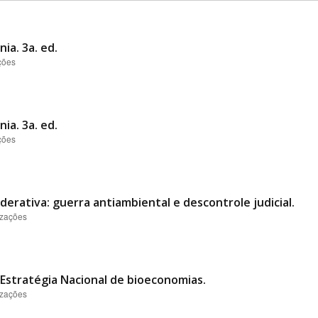
ia. 3a. ed.
ções
ia. 3a. ed.
ções
derativa: guerra antiambiental e descontrole judicial.
izações
Estratégia Nacional de bioeconomias.
izações