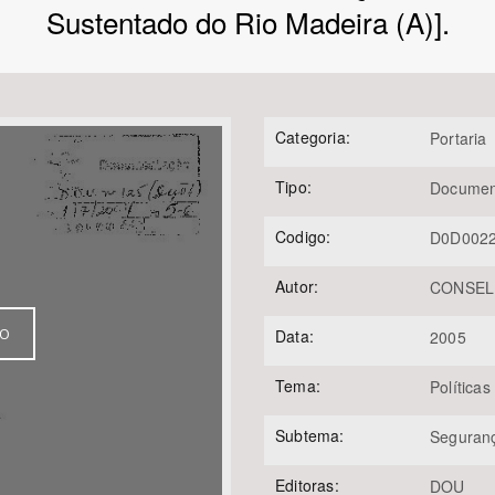
Sustentado do Rio Madeira (A)].
Área Protegida
Categoria:
Portaria
Tipo:
Documen
Codigo:
D0D002
Autor:
CONSELH
VO
Data:
2005
Tema:
Políticas
Subtema:
Seguran
Editoras:
DOU