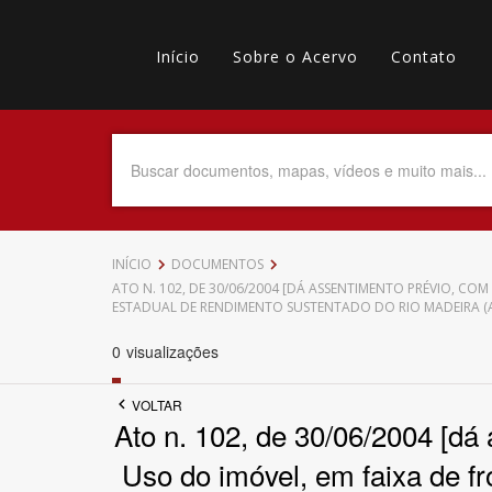
Pular
Main
para
o
Início
Sobre o Acervo
Contato
navigation
Menu
conteúdo
principal
secundário
Data do Documento
Até
INÍCIO
DOCUMENTOS
ATO N. 102, DE 30/06/2004 [DÁ ASSENTIMENTO PRÉVIO, CO
ESTADUAL DE RENDIMENTO SUSTENTADO DO RIO MADEIRA (A
0
visualizações
Povo Indígena
VOLTAR
Ato n. 102, de 30/06/2004 [dá
Uso do imóvel, em faixa de f
Tema