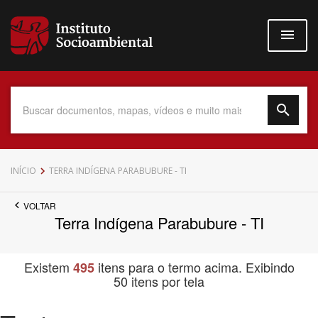
Pular
para
o
conteúdo
principal
Data do Documento
INÍCIO
TERRA INDÍGENA PARABUBURE - TI
VOLTAR
Terra Indígena Parabubure - TI
Até
Existem
itens para o termo acima. Exibindo
495
50 itens por tela
Povo Indígena