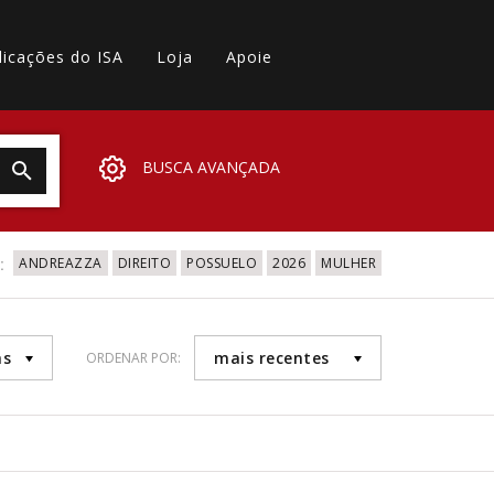
licações do ISA
Loja
Apoie
BUSCA AVANÇADA
:
ANDREAZZA
DIREITO
POSSUELO
2026
MULHER
as
mais recentes
ORDENAR POR: