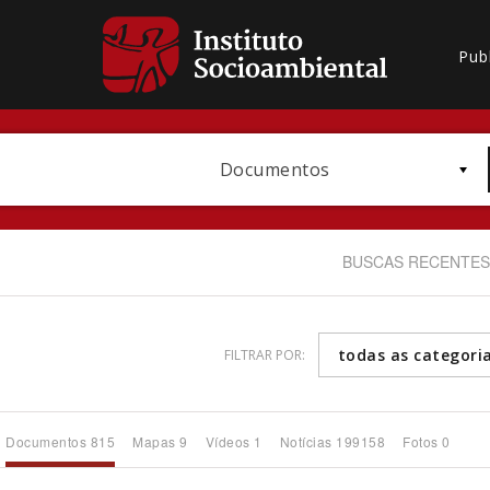
Pub
Documentos
BUSCAS RECENTES
todas as categori
FILTRAR POR:
Bioma / Bacia
Documentos 815
Mapas 9
Vídeos 1
Notícias 199158
Fotos 0
Subtema