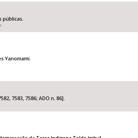
 públicas.
s
Área Protegida
res Yanomami.
582, 7583, 7586; ADO n. 86].