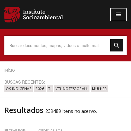
Pular
para
o
conteúdo
principal
Data do Documento
INÍCIO
BUSCAS RECENTES:
OS INDIGENAS
2026
TI
VTUNOTESFORALL
MULHER
Até
Resultados
239489 itens no acervo.
Povo Indígena
FILTRAR POR:
ORDENAR POR: