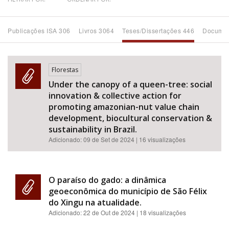
Bioma / Bacia
Publicações ISA 306
Livros 3064
Teses/Dissertações 446
Documen
Tema
Florestas
Subtema
Under the canopy of a queen-tree: social
innovation & collective action for
Área de Levantamento
promoting amazonian-nut value chain
development, biocultural conservation &
sustainability in Brazil.
Área Protegida
Adicionado:
09 de Set de 2024
| 16 visualizações
BUSCAR
O paraíso do gado: a dinâmica
geoeconômica do município de São Félix
do Xingu na atualidade.
Adicionado:
22 de Out de 2024
| 18 visualizações