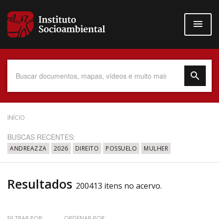
Pular
para
o
conteúdo
principal
Data do Documento
INÍCIO
BUSCAS RECENTES:
ANDREAZZA
2026
DIREITO
POSSUELO
MULHER
Até
Resultados
200413 itens no acervo.
Povo Indígena
FILTRAR POR:
ORDENAR POR: