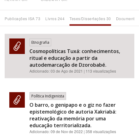
Bioma / Bacia
Publicações ISA 73
Livros 244
Teses/Dissertações 30
Documentos
Tema
Etnografia
Subtema
Cosmopolíticas Tuxá: conhecimentos,
ritual e educação a partir da
Área de Levantamento
autodemarcação de Dzorobabé.
Adicionado:
03 de Ago de 2021
| 113 visualizações
Área Protegida
Política Indigenista
BUSCAR
O barro, o genipapo e o giz no fazer
epistemológico de autoria Xakriabá:
reativação da memória por uma
educação territorializada.
Adicionado:
09 de Nov de 2022
| 358 visualizações