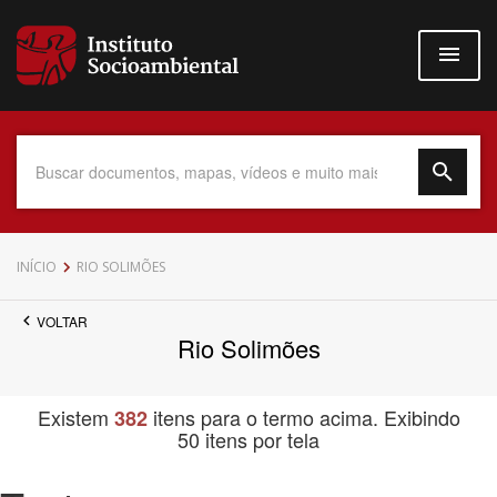
Pular
para
o
conteúdo
principal
Data do Documento
INÍCIO
RIO SOLIMÕES
VOLTAR
Rio Solimões
Até
Existem
itens para o termo acima. Exibindo
382
50 itens por tela
Povo Indígena