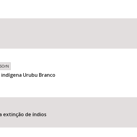
e/6OrN
 indígena Urubu Branco
 extinção de índios