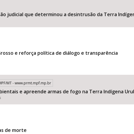
o judicial que determinou a desintrusão da Terra Indíg
rosso e reforça política de diálogo e transparência
- MPF/MT - www.prmt.mpf.mp.br
mbientais e apreende armas de fogo na Terra Indígena Ur
s
as de morte