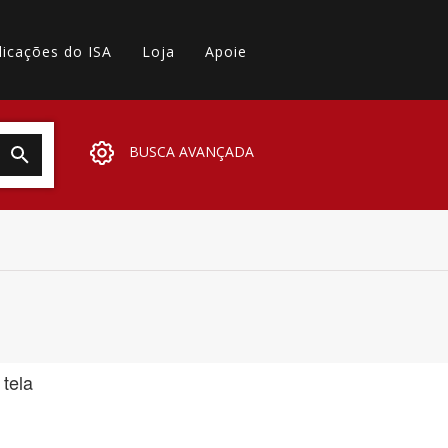
licações do ISA
Loja
Apoie
BUSCA AVANÇADA
 tela