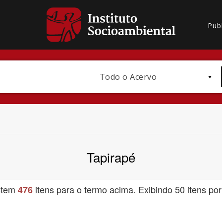
Pub
Todo o Acervo
Tapirapé
Bioma / Bacia
stem
itens para o termo acima. Exibindo 50 itens por
476
Subtema