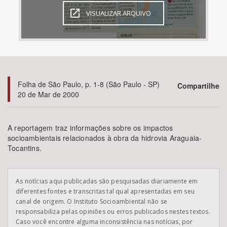
VISUALIZAR ARQUIVO
Bioma / Bacia
Tema
Subtema
Folha de São Paulo, p. 1-8 (São Paulo - SP)
Compartilhe
20 de Mar de 2000
Área de Levantamento
A reportagem traz informações sobre os impactos
Área Protegida
socioambientais relacionados à obra da hidrovia Araguaia-
Tocantins.
BUSCAR
As notícias aqui publicadas são pesquisadas diariamente em
diferentes fontes e transcritas tal qual apresentadas em seu
canal de origem. O Instituto Socioambiental não se
responsabiliza pelas opiniões ou erros publicados nestes textos.
Caso você encontre alguma inconsistência nas notícias, por