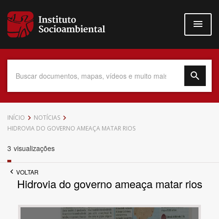
Pular
para
o
conteúdo
principal
Data do Documento
INÍCIO
NOTÍCIAS
HIDROVIA DO GOVERNO AMEAÇA MATAR RIOS
3
visualizações
Até
VOLTAR
Hidrovia do governo ameaça matar rios
Povo Indígena