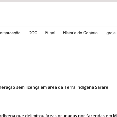
emarcação
DOC
Funai
História do Contato
Igreja
neração sem licença em área da Terra Indígena Sararé
indígena que delimitou áreas ocupadas por fazendas em 