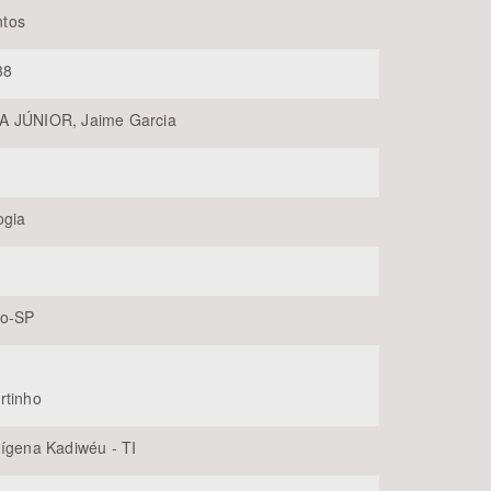
tos
38
A JÚNIOR, Jaime Garcia
ogia
BUSCAR
lo-SP
rtinho
dígena Kadiwéu - TI