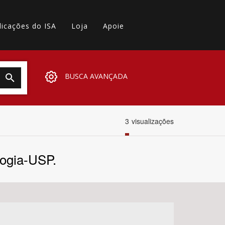
licações do ISA
Loja
Apoie
BUSCA AVANÇADA
3
visualizações
logia-USP.