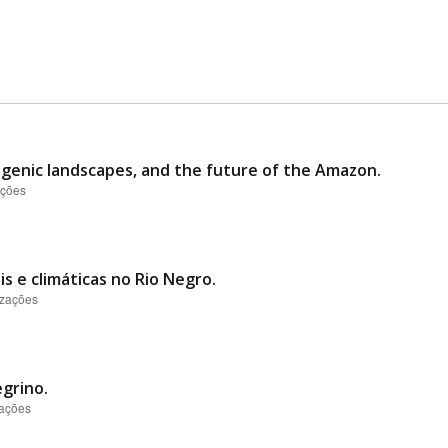
genic landscapes, and the future of the Amazon.
ações
s e climáticas no Rio Negro.
izações
egrino.
zações