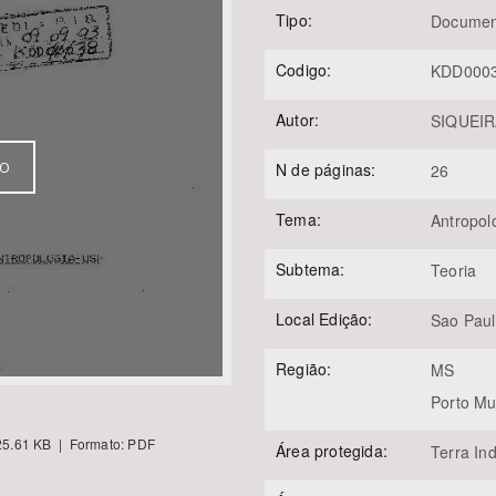
Tipo:
Documen
Codigo:
KDD000
Área Protegida
Autor:
SIQUEIR
VO
N de páginas:
26
Tema:
Antropol
Subtema:
Teoria
Local Edição:
Sao Pau
Região:
MS
Porto Mu
5.61 KB | Formato: PDF
Área protegida:
Terra In