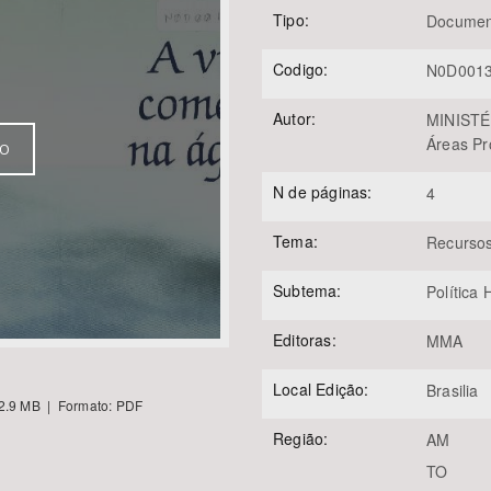
Tipo:
Documen
Codigo:
N0D001
Área Protegida
Autor:
MINISTÉ
Áreas Pro
VO
N de páginas:
4
Tema:
Recursos
Subtema:
Política 
Editoras:
MMA
Local Edição:
Brasilia
2.9 MB | Formato: PDF
Região:
AM
TO