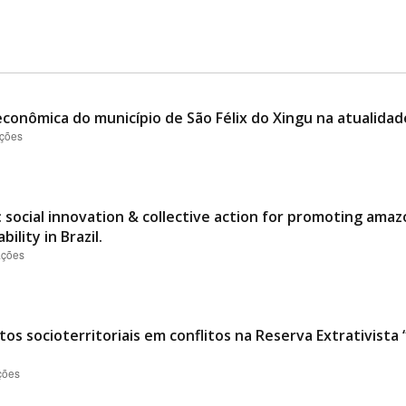
conômica do município de São Félix do Xingu na atualidad
ações
 social innovation & collective action for promoting ama
ility in Brazil.
ações
os socioterritoriais em conflitos na Reserva Extrativist
ções