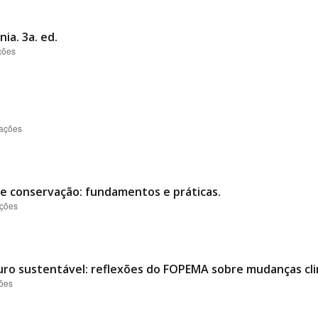
ia. 3a. ed.
ções
zações
e conservação: fundamentos e práticas.
ações
uturo sustentável: reflexões do FOPEMA sobre mudanças c
ções