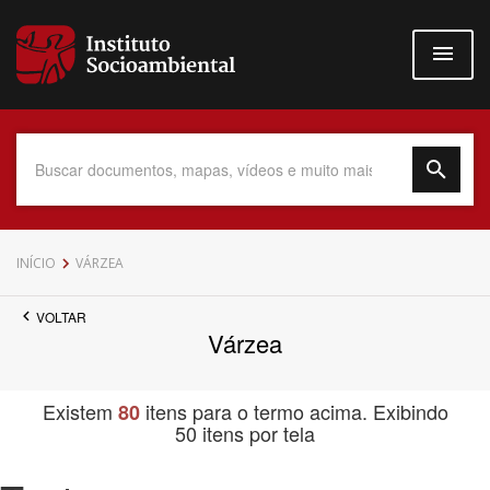
Pular
para
o
conteúdo
principal
Data do Documento
INÍCIO
VÁRZEA
VOLTAR
Várzea
Até
Existem
itens para o termo acima. Exibindo
80
50 itens por tela
Povo Indígena