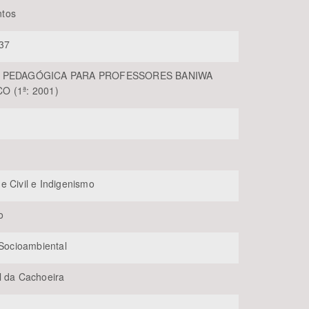
tos
37
A PEDAGÓGICA PARA PROFESSORES BANIWA
O (1ª: 2001)
BUSCAR
e Civil e Indigenismo
o
 Socioambiental
l da Cachoeira