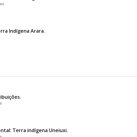
ões
rra Indígena Arara.
ibuições.
es
ntal: Terra indígena Uneiuxi.
es