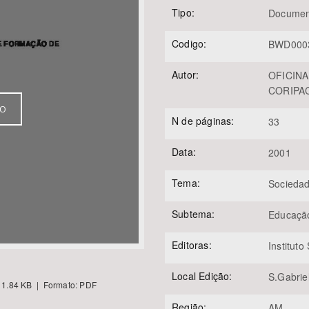
Tipo:
Documen
Codigo:
BWD000
Área Protegida
Autor:
OFICIN
CORIPAC
VO
N de páginas:
33
Data:
2001
Tema:
Sociedad
Subtema:
Educaçã
Editoras:
Instituto
Local Edição:
S.Gabrie
1.84 KB | Formato: PDF
Região:
AM