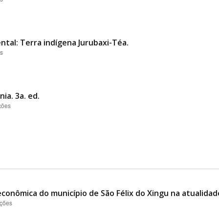
ntal: Terra indígena Jurubaxi-Téa.
es
ia. 3a. ed.
ções
conômica do município de São Félix do Xingu na atualidad
ações