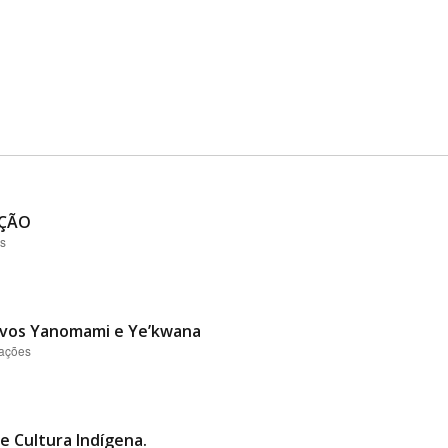
AÇÃO
es
vos Yanomami e Ye’kwana
zações
 e Cultura Indígena.