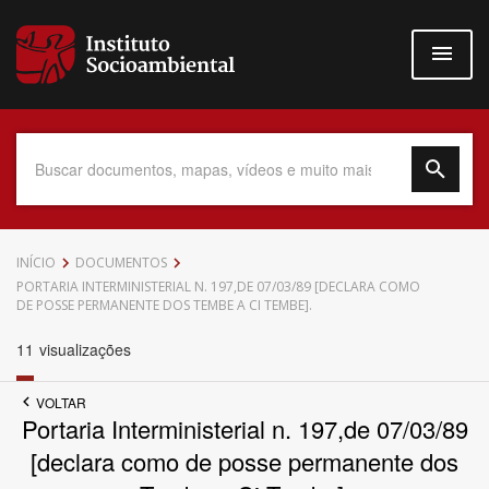
Pular
para
o
conteúdo
principal
Data do Documento
INÍCIO
DOCUMENTOS
PORTARIA INTERMINISTERIAL N. 197,DE 07/03/89 [DECLARA COMO
DE POSSE PERMANENTE DOS TEMBE A CI TEMBE].
11
visualizações
Até
VOLTAR
Portaria Interministerial n. 197,de 07/03/89
[declara como de posse permanente dos
Povo Indígena