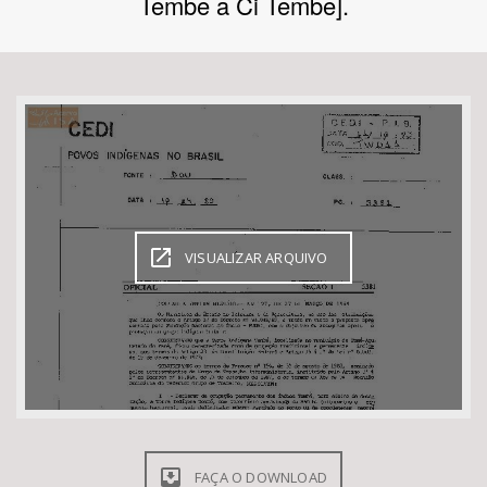
Tembe a Ci Tembe].
Bioma / Bacia
Tema
Subtema
Área de Levantamento
VISUALIZAR ARQUIVO
Área Protegida
BUSCAR
FAÇA O DOWNLOAD