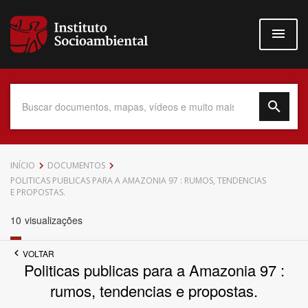
Pular
para
o
conteúdo
principal
Data do Documento
INÍCIO
DOCUMENTOS
POLITICAS PUBLICAS PARA A AMAZONIA 97 : RUMOS, TENDENCIAS
E PROPOSTAS.
10
visualizações
Até
VOLTAR
Politicas publicas para a Amazonia 97 :
rumos, tendencias e propostas.
Povo Indígena