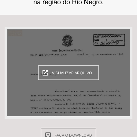
na região do Rio Negro.
Bioma / Bacia
Tema
Subtema
Área de Levantamento
VISUALIZAR ARQUIVO
Área Protegida
BUSCAR
FAÇA O DOWNLOAD