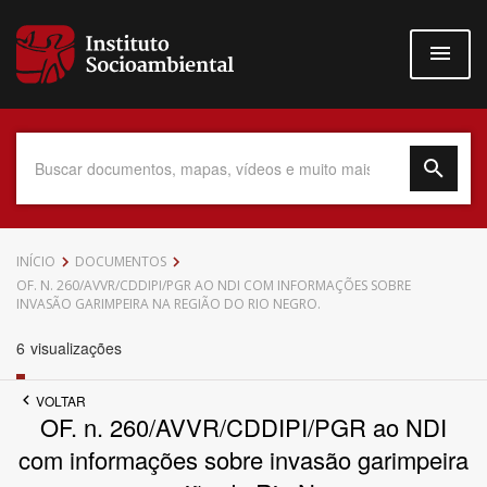
Pular
para
o
conteúdo
principal
Data do Documento
INÍCIO
DOCUMENTOS
OF. N. 260/AVVR/CDDIPI/PGR AO NDI COM INFORMAÇÕES SOBRE
INVASÃO GARIMPEIRA NA REGIÃO DO RIO NEGRO.
6
visualizações
Até
VOLTAR
OF. n. 260/AVVR/CDDIPI/PGR ao NDI
com informações sobre invasão garimpeira
Povo Indígena