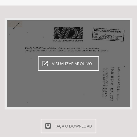
Bioma / Bacia
Tema
Subtema
Área de Levantamento
VISUALIZAR ARQUIVO
Área Protegida
BUSCAR
FAÇA O DOWNLOAD