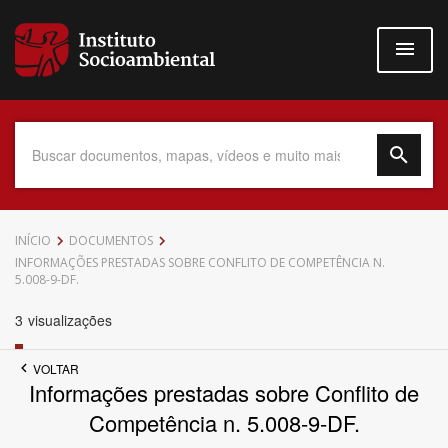
Pular
para
o
conteúdo
principal
Data do Documento
INÍCIO
DOCUMENTOS
INFORMAÇÕES PRESTADAS SOBRE CONFLITO DE COMPETÊNCIA N.
5.008-9-DF.
3
visualizações
Até
VOLTAR
Informações prestadas sobre Conflito de
Competência n. 5.008-9-DF.
Povo Indígena