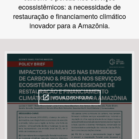
ecossistêmicos: a necessidade de
Bioma / Bacia
restauração e financiamento climático
inovador para a Amazônia.
Tema
Subtema
Área de Levantamento
Área Protegida
VISUALIZAR ARQUIVO
BUSCAR