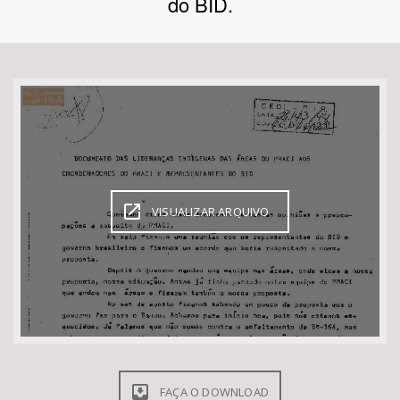
do BID.
Bioma / Bacia
Tema
Subtema
Área de Levantamento
VISUALIZAR ARQUIVO
Área Protegida
BUSCAR
FAÇA O DOWNLOAD