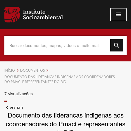
Pular
para
o
conteúdo
principal
Data do Documento
INÍCIO
DOCUMENTOS
DOCUMENTO DAS LIDERANCAS INDIGENAS AOS COORDENADORES
DO PMACI E REPRESENTANTES DO BID.
7
visualizações
Até
VOLTAR
Documento das liderancas indigenas aos
coordenadores do Pmaci e representantes
Povo Indígena