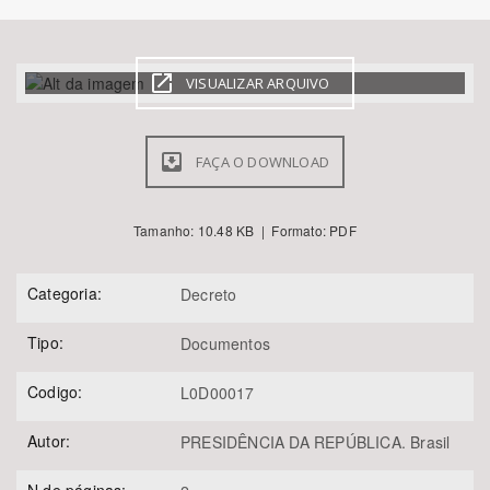
Bioma / Bacia
VISUALIZAR ARQUIVO
Tema
FAÇA O DOWNLOAD
Subtema
Área de Levantamento
Tamanho: 10.48 KB | Formato: PDF
Área Protegida
Categoria:
Decreto
Tipo:
Documentos
BUSCAR
Codigo:
L0D00017
Autor:
PRESIDÊNCIA DA REPÚBLICA. Brasil