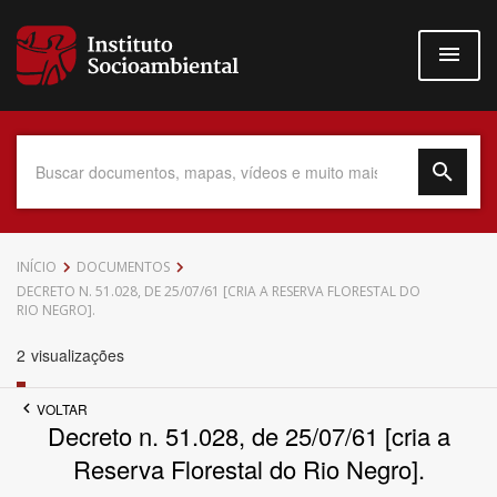
Pular
para
o
conteúdo
principal
Data do Documento
INÍCIO
DOCUMENTOS
DECRETO N. 51.028, DE 25/07/61 [CRIA A RESERVA FLORESTAL DO
RIO NEGRO].
2
visualizações
Até
VOLTAR
Decreto n. 51.028, de 25/07/61 [cria a
Reserva Florestal do Rio Negro].
Povo Indígena