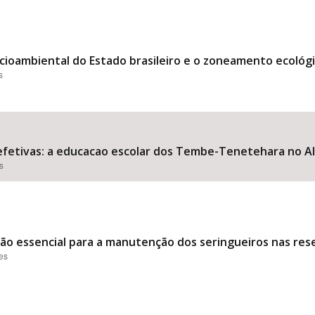
ocioambiental do Estado brasileiro e o zoneamento ecológ
s
as efetivas: a educacao escolar dos Tembe-Tenetehara no A
s
ção essencial para a manutenção dos seringueiros nas rese
ões