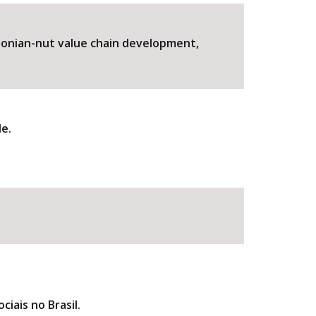
azonian-nut value chain development,
de.
BUSCAR
iais no Brasil.