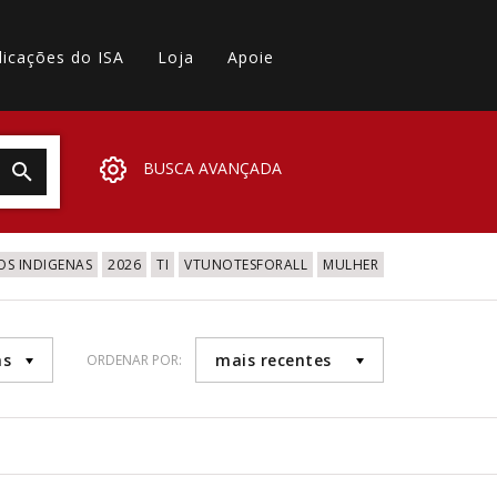
licações do ISA
Loja
Apoie
BUSCA AVANÇADA
OS INDIGENAS
2026
TI
VTUNOTESFORALL
MULHER
as
mais recentes
ORDENAR POR: