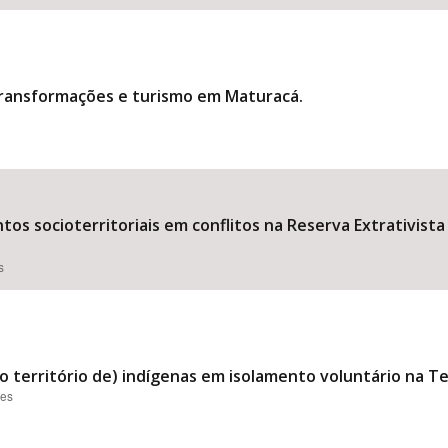
transformações e turismo em Maturacá.
os socioterritoriais em conflitos na Reserva Extrativist
s
o território de) indígenas em isolamento voluntário na T
ões