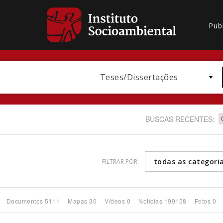
Pub
Teses/Dissertações
BUSCAS RECENTES:
todas as categori
FILTRAR POR:
Bioma / Bacia
Documentos 5111
Mapas 30
Vídeos 0
Notícias 199158
Fotos 0
Subtema