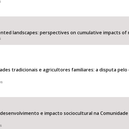
s
nted landscapes: perspectives on cumulative impacts of m
s
des tradicionais e agricultores familiares: a disputa pel
es
: desenvolvimento e impacto sociocultural na Comunidade
es