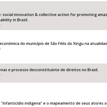
 social innovation & collective action for promoting am
ility in Brazil.
Área Protegida
s
econômica do município de São Félix do Xingu na atualida
s
nas e processo desconstituinte de direitos no Brasil.
s
 "infanticídio indígena" e o mapeamento de seus atores soc