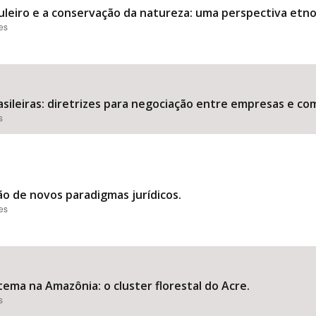
uleiro e a conservação da natureza: uma perspectiva etn
ões
sileiras: diretrizes para negociação entre empresas e co
s
o de novos paradigmas jurídicos.
ões
ma na Amazônia: o cluster florestal do Acre.
s