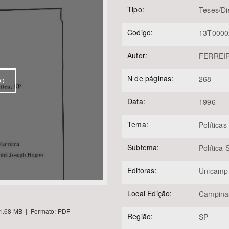
Tipo:
Teses/Di
Codigo:
13T0000
Área Protegida
Autor:
FERREIR
N de páginas:
268
VO
Data:
1996
Tema:
Políticas
Subtema:
Política
Editoras:
Unicamp
Local Edição:
Campina
1.68 MB | Formato: PDF
Região:
SP