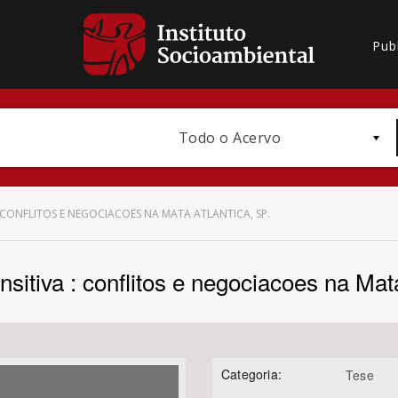
Pub
Todo o Acervo
: CONFLITOS E NEGOCIACOES NA MATA ATLANTICA, SP.
ansitiva : conflitos e negociacoes na Mat
Bioma / Bacia
Categoria:
Tese
Subtema