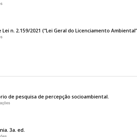
es
 Lei n. 2.159/2021 (“Lei Geral do Licenciamento Ambiental
es
ório de pesquisa de percepção socioambiental.
zações
ia. 3a. ed.
ções