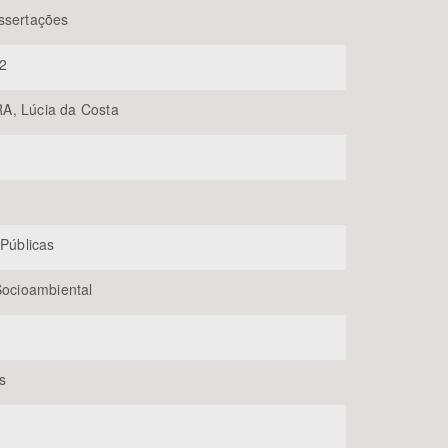
ssertações
2
A, Lúcia da Costa
BUSCAR
 Públicas
 Socioambiental
s