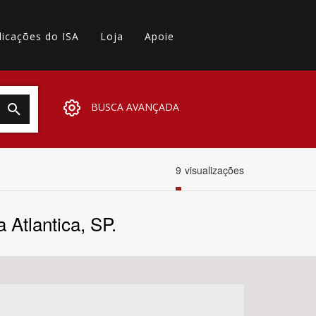
licações do ISA
Loja
Apoie
BUSCA AVANÇADA
9
visualizações
a Atlantica, SP.