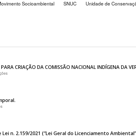
ovimento Socioambiental
SNUC
Unidade de Conservaç
 PARA CRIAÇÃO DA COMISSÃO NACIONAL INDÍGENA DA VER
ações
mporal.
es
 Lei n. 2.159/2021 (“Lei Geral do Licenciamento Ambiental